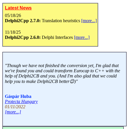
Latest News
05/18/26
Delphi2Cpp 2.7.0:
Translation heuristics
[more...]
11/18/25
Delphi2Cpp 2.6.0:
Delphi Interfaces
[more...]
"Though we have not finished the conversion yet, I'm glad that
we've found you and could transform Eurocap to C++ with the
help of Delphi2CB and you. (And I'm also glad that we could
help you to make Delphi2CB better😉)"
Gáspár Huba
Protecta Hungary
01/11/2022
[more...]